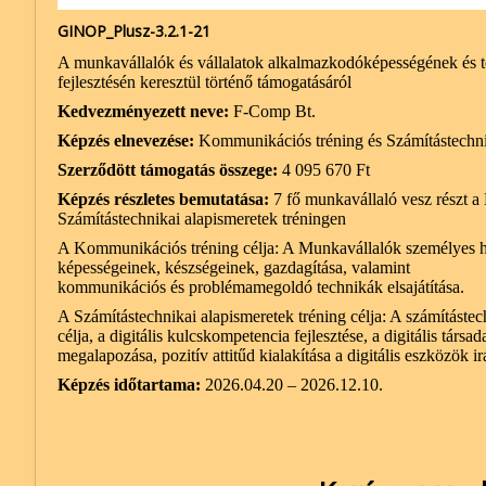
GINOP_Plusz-3.2.1-21
A munkavállalók és vállalatok alkalmazkodóképességének és 
fejlesztésén keresztül történő támogatásáról
Kedvezményezett neve:
F-Comp Bt.
Képzés elnevezése:
Kommunikációs tréning és Számítástechnik
Szerződött támogatás összege:
4 095 670 Ft
Képzés részletes bemutatása:
7 fő munkavállaló vesz részt a
Számítástechnikai alapismeretek tréningen
A Kommunikációs tréning célja: A Munkavállalók személyes h
képességeinek, készségeinek, gazdagítása, valamint
kommunikációs és problémamegoldó technikák elsajátítása.
A Számítástechnikai alapismeretek tréning célja: A számításte
célja, a digitális kulcskompetencia fejlesztése, a digitális tár
megalapozása, pozitív attitűd kialakítása a digitális eszközök i
Képzés időtartama:
2026.04.20 – 2026.12.10.