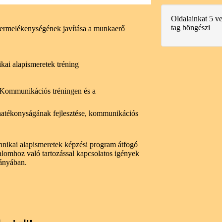
Oldalainkat 5 v
tag böngészi
termelékenységének javítása a munkaerő
ai alapismeretek tréning
 Kommunikációs tréningen és a
atékonyságának fejlesztése, kommunikációs
chnikai alapismeretek képzési program átfogó
sadalomhoz való tartozással kapcsolatos igények
rányában.