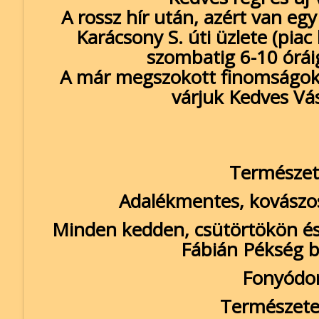
A rossz hír után, azért van eg
Karácsony S. úti üzlete (piac
szombatig 6-10 óráig
A már megszokott finomságokka
várjuk Kedves Vás
Természet
Adalékmentes, kovászos
Minden kedden, csütörtökön és
Fábián Pékség b
Fonyódo
Természete