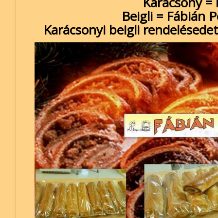
Karácsony = b
Beigli = Fábián 
Karácsonyi beigli rendelésede