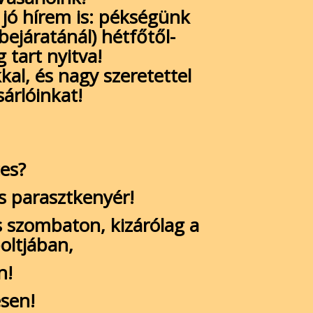
y jó hírem is: pékségünk
 bejáratánál) hétfőtől-
 tart nyitva!
l, és nagy szeretettel
árlóinkat!
es?
 parasztkenyér!
 szombaton, kizárólag a
oltjában,
n!
sen!