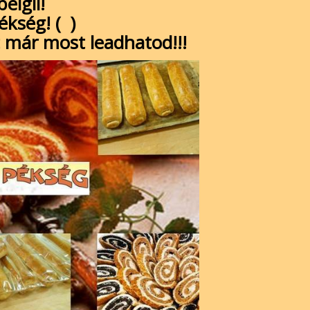
eigli!
Pékség! (
)
t már most leadhatod!!!